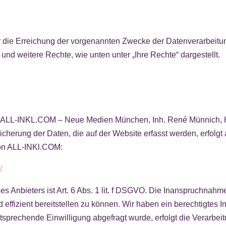
ür die Erreichung der vorgenannten Zwecke der Datenverarbeit
d weitere Rechte, wie unten unter „Ihre Rechte“ dargestellt.
r ALL-INKL.COM – Neue Medien München, Inh. René Münnich, H
herung der Daten, die auf der Website erfasst werden, erfolgt 
on ALL-INKl.COM:
/
 Anbieters ist Art. 6 Abs. 1 lit. f DSGVO. Die Inanspruchnahme 
d effizient bereitstellen zu können. Wir haben ein berechtigtes 
tsprechende Einwilligung abgefragt wurde, erfolgt die Verarbeit